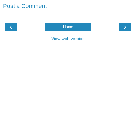
Post a Comment
‹
›
Home
View web version