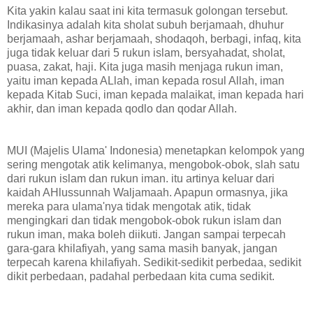
Kita yakin kalau saat ini kita termasuk golongan tersebut.
Indikasinya adalah kita sholat subuh berjamaah, dhuhur
berjamaah, ashar berjamaah, shodaqoh, berbagi, infaq, kita
juga tidak keluar dari 5 rukun islam, bersyahadat, sholat,
puasa, zakat, haji. Kita juga masih menjaga rukun iman,
yaitu iman kepada ALlah, iman kepada rosul Allah, iman
kepada Kitab Suci, iman kepada malaikat, iman kepada hari
akhir, dan iman kepada qodlo dan qodar Allah.
MUI (Majelis Ulama' Indonesia) menetapkan kelompok yang
sering mengotak atik kelimanya, mengobok-obok, slah satu
dari rukun islam dan rukun iman. itu artinya keluar dari
kaidah AHlussunnah Waljamaah. Apapun ormasnya, jika
mereka para ulama'nya tidak mengotak atik, tidak
mengingkari dan tidak mengobok-obok rukun islam dan
rukun iman, maka boleh diikuti. Jangan sampai terpecah
gara-gara khilafiyah, yang sama masih banyak, jangan
terpecah karena khilafiyah. Sedikit-sedikit perbedaa, sedikit
dikit perbedaan, padahal perbedaan kita cuma sedikit.