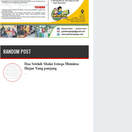
width="300" title='YPIR RSY' border='none' />
RANDOM POST
Doa Setelah Sholat Istisqa Meminta
Hujan Yang panjang
...
Lirik Lagu Mama Aku ingin Pulang
Nike Ardila | JPG atau Gambar
...
FOTO ABAH ANZA HD
...