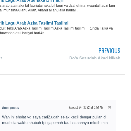
rik Lagu Arab Atainaka Bil Faqri
s arab atainaka bil faqriatainaka bil faqri ya dzal ghina, waantal ladzi lam
al muhsinaAllahu Allah, Allahu allah, laila haillal ...
rik Lagu Arab Azka Taslimi Taslimi
ul: Teks Arab Azka Taslimi TaslimiAzka Taslimi taslimi tuhda ilaika ya
hawasholatul bariyal bari&n ...
PREVIOUS
t
Do'a Sesudah Akad Nikah
Anonymous
August 24, 2022 at 3:54 AM
Wah ini sholat yg saya cari2.udah sejak kecil dengar pujian di
mushola waktu shubuh tpi gapernah tau bacaannya.mksih min