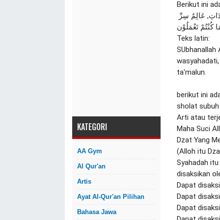
Berikut ini ad
سُبْحَانَ الله الله الْعَظِيْم, سُبْحَانَ الله وَبِحَمْدِهِ, عَالِمٌ الْغَيْبِ وَالشَّهَادَاتِ, عَالِمٌ سِرِّ 
مَا كُنْتُمْ تَعْمَلُوْن
Teks latin:

SUbhanallah A
wasyahadati, 
ta'malun.

berikut ini a
sholat subuh

Arti atau ter
KATEGORI
Maha Suci All
Dzat Yang Me
(Alloh itu D
AA Gym
Syahadah itu 
Al Qur'an
disaksikan ol
Artis
Dapat disaksi
Dapat disaksik
Ayat Al-Qur'an Pilihan
Dapat disaksi
Bahasa Jawa
Dapat disaksik