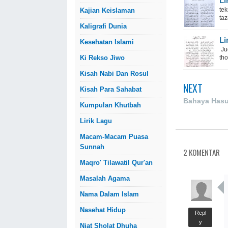
Li
tek
Kajian Keislaman
taz
Kaligrafi Dunia
Li
Kesehatan Islami
Jud
Ki Rekso Jiwo
tho
Kisah Nabi Dan Rosul
NEXT
Kisah Para Sahabat
Bahaya Hasu
Kumpulan Khutbah
Lirik Lagu
Macam-Macam Puasa
Sunnah
2 KOMENTAR
Maqro' Tilawatil Qur'an
Masalah Agama
Nama Dalam Islam
Nasehat Hidup
Repl
y
Niat Sholat Dhuha