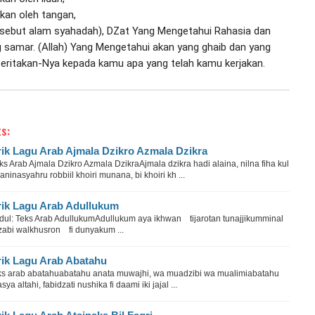
kan oleh tangan,

disebut alam syahadah), DZat Yang Mengetahui Rahasia dan 
 samar. (Allah) Yang Mengetahui akan yang ghaib dan yang 
iberitakan-Nya kepada kamu apa yang telah kamu kerjakan.
s:
rik Lagu Arab Ajmala Dzikro Azmala Dzikra
s Arab Ajmala Dzikro Azmala DzikraAjmala dzikra hadi alaina, nilna fiha kul
ninasyahru robbiil khoiri munana, bi khoiri kh ...
rik Lagu Arab Adullukum
dul: Teks Arab AdullukumAdullukum aya ikhwan tijarotan tunajjikumminal
zabi walkhusron fi dunyakum ...
rik Lagu Arab Abatahu
ks arab abatahuabatahu anata muwajhi, wa muadzibi wa mualimiabatahu
sya altahi, fabidzati nushika fi daami iki jajal ...