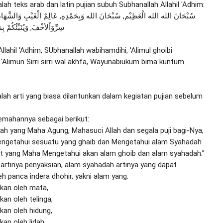
alah teks arab dan latin pujian subuh Subhanallah Allahil 'Adhim:

سِرِّوَاْلأخْفَ, وَيُنَبِّئُكُمْ بِ

llahil 'Adhim, SUbhanallah wabihamdihi, 'Alimul ghoibi 
'Alimun Sirri sirri wal akhfa, Wayunabiukum bima kuntum 
dalah arti yang biasa dilantunkan dalam kegiatan pujian sebelum 
jemahannya sebagai berikut:

ah yang Maha Agung, Mahasuci Allah dan segala puji bagi-Nya, 
ngetahui sesuatu yang ghaib dan Mengetahui alam Syahadah 
zat yang Maha Mengetahui akan alam ghoib dan alam syahadah.”

artinya penyaksian, alam syahadah artinya yang dapat 
eh panca indera dhohir, yakni alam yang:

kan oleh mata,

an oleh telinga,

kan oleh hidung,

an oleh lidah,
