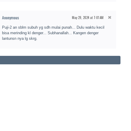
Anonymous
May 29, 2024 at 7:01 AM
Puji-2 an sblm subuh yg sdh mulai punah... Dulu waktu kecil
bisa merinding kl denger... Subhanallah... Kangen denger
lantunsn nya lg skrg.