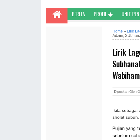
BERITA
PROFIL
UNIT PE
Home
»
Lirik L
Adzim, SUbhanal
Lirik La
Subhanal
Wabihamd
Diposkan Oleh
G
kita sebagai 
sholat subuh.
Pujian yang t
sebelum subu