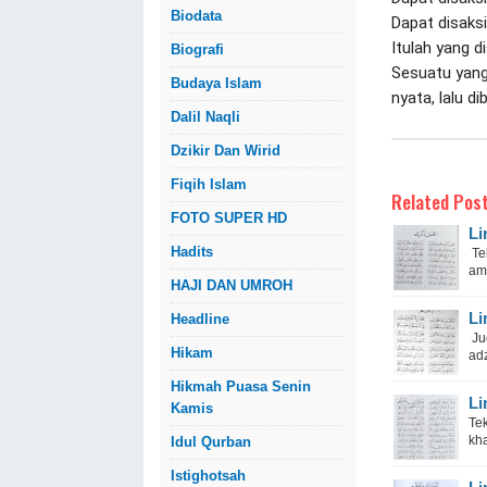
Biodata
Dapat disaksi
Itulah yang 
Biografi
Sesuatu yang
Budaya Islam
nyata, lalu d
Dalil Naqli
Dzikir Dan Wirid
Fiqih Islam
Related Post
FOTO SUPER HD
Li
Hadits
Tek
ama
HAJI DAN UMROH
Li
Headline
Ju
Hikam
ad
Hikmah Puasa Senin
Li
Kamis
Te
kha
Idul Qurban
Istighotsah