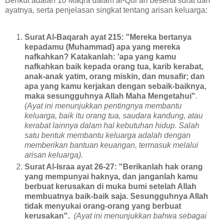
Berikut adalah 10 Maqra dalam al-Qur'an beserta surat dan
ayatnya, serta penjelasan singkat tentang arisan keluarga:
Surat Al-Baqarah ayat 215: "Mereka bertanya
kepadamu (Muhammad) apa yang mereka
nafkahkan? Katakanlah: 'apa yang kamu
nafkahkan baik kepada orang tua, karib kerabat,
anak-anak yatim, orang miskin, dan musafir; dan
apa yang kamu kerjakan dengan sebaik-baiknya,
maka sesungguhnya Allah Maha Mengetahui"
.
(Ayat ini menunjukkan pentingnya membantu
keluarga, baik itu orang tua, saudara kandung, atau
kerabat lainnya dalam hal kebutuhan hidup. Salah
satu bentuk membantu keluarga adalah dengan
memberikan bantuan keuangan, termasuk melalui
arisan keluarga).
Surat Al-Israa ayat 26-27: "Berikanlah hak orang
yang mempunyai haknya, dan janganlah kamu
berbuat kerusakan di muka bumi setelah Allah
membuatnya baik-baik saja. Sesungguhnya Allah
tidak menyukai orang-orang yang berbuat
kerusakan".
(Ayat ini menunjukkan bahwa sebagai