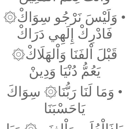
•
وَلَيْسَ نَرْجُو سِوَاكْ۞
فَادْرِكْ إِلَهِي دَرَاكْ
قَبْلَ اْلفَنَا وَاْلهَلَاكْ۞
يَعُمُّ دُنْيَا وَدِينْ
•
وَمَا لَنَا رَبُّنَا۞ سِوَاكَ
يَاحَسْبَنَا