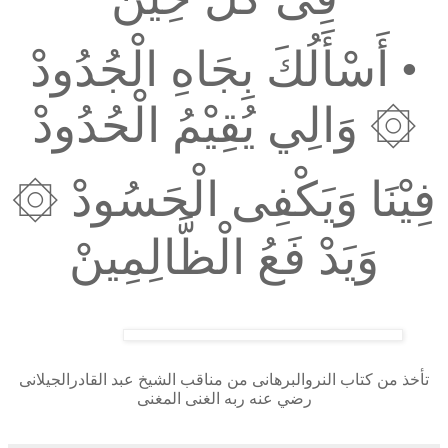
•
أَسْأَلُكَ بِجَاهِ الْجُدُودْ
۞
وَالِي يُقِيْمُ الْحُدُودْ
فِيْنَا وَيَكْفِى الْحَسُودْ
۞
وَيَدْ فَعُ الْظَّالِمِينْ
تأخذ من كتاب النروالبرهانى
من مناقب الشيخ عبد القادرالجيلانى
رضي عنه ربه الغنى المغنى