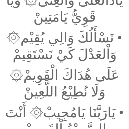
يَاذَالْعُلَى وَاْلغِنَى۞ وَيَا
قَوِيُّ يَامَتِينْ
•
نَسْأَلُكَ وَالِي يُقِيْم۞
وَاْلعَدْلَ كَيْ نَسْتَقِيمْ
عَلَى هُدَاكَ الْقَوِيمْ۞
وَلَا نُطِيْعُ اللَّعِينْ
•
يَارَبَّنَا يَامُجِيبْ۞ أَنْتَ