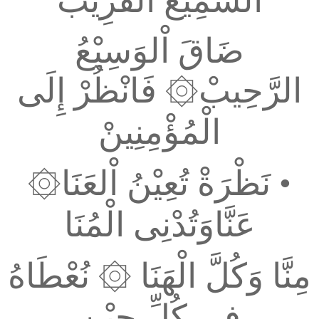
السَّمِيْعُ اْلقَرِيبْ
ضَاقَ اْلوَسِيْعُ
الرَّحِيبْ۞ فَانْظُرْ إِلَى
الْمُؤْمِنِينْ
•
نَظْرَةْ تُعِيْنُ اْلعَنَا۞
عَنَّاوَتُدْنِى الْمُنَا
مِنَّا وَكُلَّ الْهَنَا
۞
نُعْطَاهُ
فِى كُلِّ حِيْن