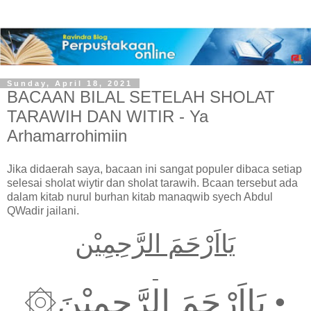
Sunday, April 18, 2021
BACAAN BILAL SETELAH SHOLAT
TARAWIH DAN WITIR - Ya
Arhamarrohimiin
Jika didaerah saya, bacaan ini sangat populer dibaca setiap
selesai sholat wiytir dan sholat tarawih. Bcaan tersebut ada
dalam kitab nurul burhan kitab manaqwib syech Abdul
QWadir jailani.
يَااَرْحَمَ الرَّحِمِيْن
•
يَااَرْحَمَ الرَّحِمِيْنَ۞