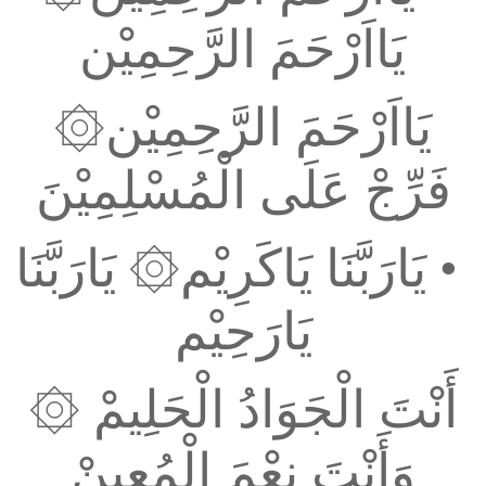
يَااَرْحَمَ الرَّحِمِيْن
يَااَرْحَمَ الرَّحِمِيْن۞
فَرِّجْ عَلَى الْمُسْلِمِيْنَ
•
يَارَبَّنَا يَاكَرِيْم۞
يَارَبَّنَا
يَارَحِيْم
أَنْتَ الْجَوَادُ الْحَلِيمْ
۞
وَأَنْتَ نِعْمَ الْمُعِينْ