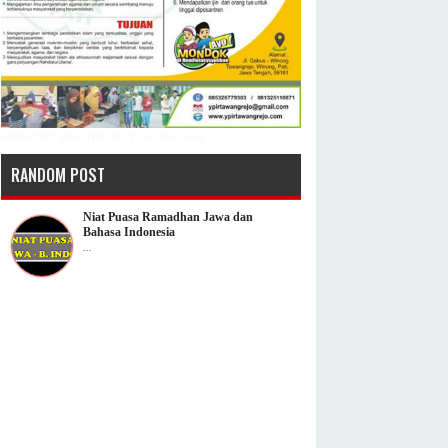
width="300" title='YPIR RSY' border='none' />
RANDOM POST
Niat Puasa Ramadhan Jawa dan
Bahasa Indonesia
...
Doa Setelah Sholat Istisqa Meminta
Hujan Yang panjang
...
Lirik Lagu Mama Aku ingin Pulang
Nike Ardila | JPG atau Gambar
...