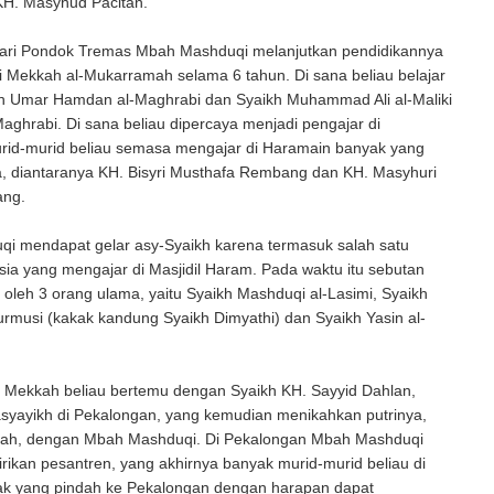
KH. Masyhud Pacitan.
 dari Pondok Tremas Mbah Mashduqi melanjutkan pendidikannya
 Mekkah al-Mukarramah selama 6 tahun. Di sana beliau belajar
h Umar Hamdan al-Maghrabi dan Syaikh Muhammad Ali al-Maliki
Maghrabi. Di sana beliau dipercaya menjadi pengajar di
rid-murid beliau semasa mengajar di Haramain banyak yang
a, diantaranya KH. Bisyri Musthafa Rembang dan KH. Masyhuri
ang.
i mendapat gelar asy-Syaikh karena termasuk salah satu
ia yang mengajar di Masjidil Haram. Pada waktu itu sebutan
ki oleh 3 orang ulama, yaitu Syaikh Mashduqi al-Lasimi, Syaikh
rmusi (kakak kandung Syaikh Dimyathi) dan Syaikh Yasin al-
i Mekkah beliau bertemu dengan Syaikh KH. Sayyid Dahlan,
asyayikh di Pekalongan, yang kemudian menikahkan putrinya,
rifah, dengan Mbah Mashduqi. Di Pekalongan Mbah Mashduqi
ikan pesantren, yang akhirnya banyak murid-murid beliau di
k yang pindah ke Pekalongan dengan harapan dapat