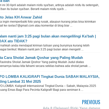
a'ban
i ini 30 April adalah malam nisfu sya'ban, artinya adalah nisfu itu setengah,
'ban itu bulan sya'ban. Berarti malam nisfu sya'b ...
to Jelas KH Anwar Zahid
a ingin memperbaiki foto yang rusak, ataupun kurang jelas bisa kirimkan
il ke ravlas7@gmail.com atau komentar di blog biar ...
lam nanti jam 3:25 pagi bulan akan mengelilingi Ka'bah |
OAX ato TIDAK?
rnahkah anda mendapat kiriman tulisan yang bunyinya kurang lebih
agai berikut: Malam nanti jam 3:25 pagi bulan akan mengelil ...
ta Cara Sholat Jamak Qoshar yang Paling Mudah
 Ravindra Sholat Jamak Qoshor Yang paling Mudah Judul diatas
enarnya kalau kita fahami secara sekilas bahwa ada sholat jamak ...
NFO LOMBA KALIGRAFI Tingkat Dunia SABAH MALAYSIA,
ling Lambat 31 Mei 2025
FO LOMBA: Kaligrafi Internasional Tingkat Dunia – Sabah, Malaysia 2025
uang Emas Bagi Para Pecinta Kaligrafi! Bagi para seniman k ...
PREVIOUS
Ada 8 (Delapan) Rizki Yang datang