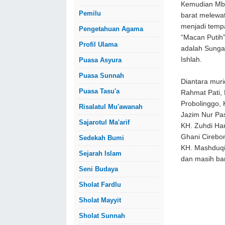
Kemudian Mba
Pemilu
barat melewat
menjadi temp
Pengetahuan Agama
“Macan Putih
Profil Ulama
adalah Sungai
Ishlah.
Puasa Asyura
Puasa Sunnah
Diantara mur
Puasa Tasu'a
Rahmat Pati, 
Probolinggo, 
Risalatul Mu'awanah
Jazim Nur Pas
Sajarotul Ma'arif
KH. Zuhdi Har
Ghani Cirebon
Sedekah Bumi
KH. Mashduqi
Sejarah Islam
dan masih ban
Seni Budaya
Sholat Fardlu
Sholat Mayyit
Sholat Sunnah