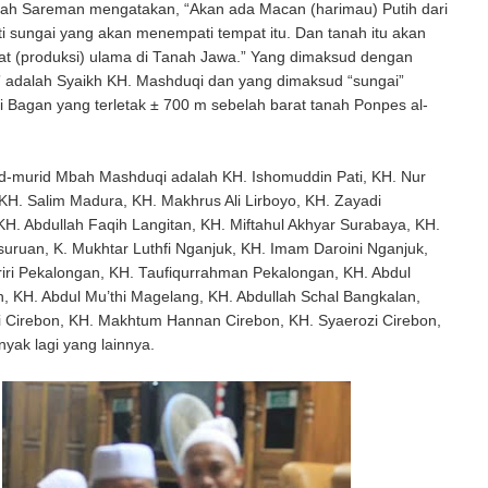
h Sareman mengatakan, “Akan ada Macan (harimau) Putih dari
i sungai yang akan menempati tempat itu. Dan tanah itu akan
at (produksi) ulama di Tanah Jawa.” Yang dimaksud dengan
” adalah Syaikh KH. Mashduqi dan yang dimaksud “sungai”
 Bagan yang terletak ± 700 m sebelah barat tanah Ponpes al-
id-murid Mbah Mashduqi adalah KH. Ishomuddin Pati, KH. Nur
KH. Salim Madura, KH. Makhrus Ali Lirboyo, KH. Zayadi
KH. Abdullah Faqih Langitan, KH. Miftahul Akhyar Surabaya, KH.
uruan, K. Mukhtar Luthfi Nganjuk, KH. Imam Daroini Nganjuk,
iri Pekalongan, KH. Taufiqurrahman Pekalongan, KH. Abdul
, KH. Abdul Mu’thi Magelang, KH. Abdullah Schal Bangkalan,
 Cirebon, KH. Makhtum Hannan Cirebon, KH. Syaerozi Cirebon,
yak lagi yang lainnya.