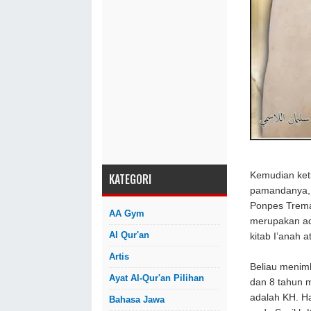
Kemudian keti
KATEGORI
pamandanya, K
Ponpes Tremas
AA Gym
merupakan adi
Al Qur'an
kitab I’anah 
Artis
Beliau menimb
Ayat Al-Qur'an Pilihan
dan 8 tahun m
adalah KH. H
Bahasa Jawa