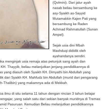
(Qolmini). Dari jalur ayah
nasab beliau bersambung ke
asy-Syaikh as-Sayyid
Mutamakkin Kajen Pati yang
bersambung ke Raden
Achmad Rahmatullah (Sunan
Ampel).
Sejak usia dini Mbah
Mashduqi dididik oleh
ayahandanya sendiri.
ka menginjak usia remaja atas petunjuk sang ayah dan
H. Thayyib, beliau melanjutkan jenjang pendidikannya di
 yang diasuh oleh Syaikh KH. Dimyathi bin Abdullah yang
k dari Syaikh KH. Mahfudz bin Abdullah (murid dari pengarang
ath-Thalibin) yang makamnya ada di Mekkah.
a ilmu di situ selama 11 tahun dengan rincian 3 tahun belajar
engajar, yang salah satu dari sekian banyak muridnya di Tremas
amid Pasuruan. Kemudian Beliau melanjutkan pendidikannya