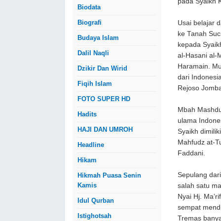
pada Syaikh 
Biodata
Biografi
Usai belajar
ke Tanah Suci
Budaya Islam
kepada Syaik
Dalil Naqli
al-Hasani al-
Haramain. Mu
Dzikir Dan Wirid
dari Indonesi
Fiqih Islam
Rejoso Jomb
FOTO SUPER HD
Mbah Mashduq
Hadits
ulama Indones
HAJI DAN UMROH
Syaikh dimili
Mahfudz at-Tu
Headline
Faddani.
Hikam
Sepulang dar
Hikmah Puasa Senin
Kamis
salah satu m
Nyai Hj. Ma’
Idul Qurban
sempat mendir
Istighotsah
Tremas banya