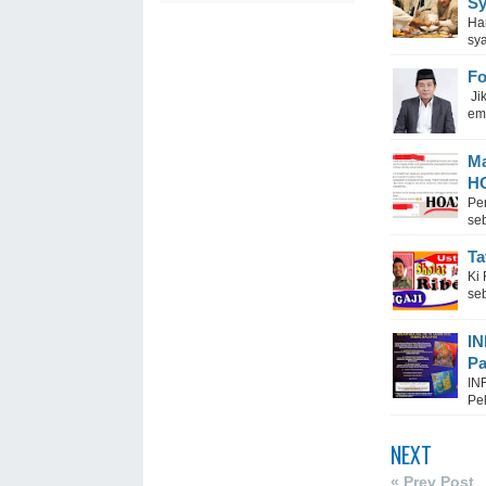
Sy
Har
sya
Fo
Jik
ema
Ma
H
Pe
seb
Ta
Ki
seb
I
Pa
IN
Pel
NEXT
« Prev Post