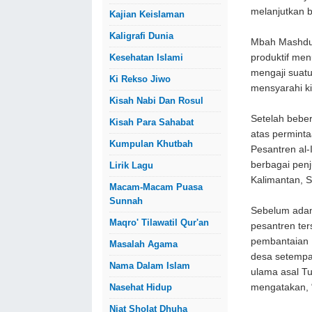
melanjutkan b
Kajian Keislaman
Kaligrafi Dunia
Mbah Mashduq
produktif men
Kesehatan Islami
mengaji suatu
Ki Rekso Jiwo
mensyarahi ki
Kisah Nabi Dan Rosul
Setelah beber
Kisah Para Sahabat
atas permint
Kumpulan Khutbah
Pesantren al-
berbagai penj
Lirik Lagu
Kalimantan, 
Macam-Macam Puasa
Sunnah
Sebelum adan
Maqro' Tilawatil Qur'an
pesantren ter
pembantaian P
Masalah Agama
desa setempa
Nama Dalam Islam
ulama asal Tu
mengatakan, 
Nasehat Hidup
Niat Sholat Dhuha