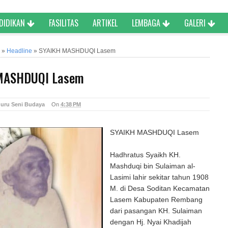
NDIDIKAN
FASILITAS
ARTIKEL
LEMBAGA
GALERI
»
Headline
»
SYAIKH MASHDUQI Lasem
MASHDUQI Lasem
uru Seni Budaya
On
4:38 PM
SYAIKH MASHDUQI Lasem
Hadhratus Syaikh KH.
Mashduqi bin Sulaiman al-
Lasimi lahir sekitar tahun 1908
M. di Desa Soditan Kecamatan
Lasem Kabupaten Rembang
dari pasangan KH. Sulaiman
dengan Hj. Nyai Khadijah