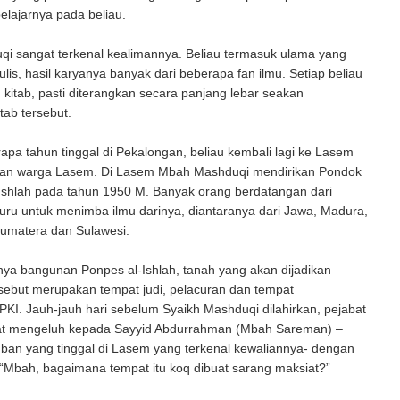
elajarnya pada beliau.
i sangat terkenal kealimannya. Beliau termasuk ulama yang
ulis, hasil karyanya banyak dari beberapa fan ilmu. Setiap beliau
 kitab, pasti diterangkan secara panjang lebar seakan
tab tersebut.
apa tahun tinggal di Pekalongan, beliau kembali lagi ke Lasem
aan warga Lasem. Di Lasem Mbah Mashduqi mendirikan Pondok
Ishlah pada tahun 1950 M. Banyak orang berdatangan dari
uru untuk menimba ilmu darinya, diantaranya dari Jawa, Madura,
Sumatera dan Sulawesi.
ya bangunan Ponpes al-Ishlah, tanah yang akan dijadikan
sebut merupakan tempat judi, pelacuran dan tempat
KI. Jauh-jauh hari sebelum Syaikh Mashduqi dilahirkan, pejabat
t mengeluh kepada Sayyid Abdurrahman (Mbah Sareman) –
ban yang tinggal di Lasem yang terkenal kewaliannya- dengan
“Mbah, bagaimana tempat itu koq dibuat sarang maksiat?”