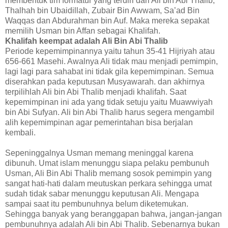
membentuk tim formatur yang terdiri dari Ali bin Abi Thalib,
Thalhah bin Ubaidillah, Zubair Bin Awwam, Sa’ad Bin
Waqqas dan Abdurahman bin Auf. Maka mereka sepakat
memilih Usman bin Affan sebagai Khalifah.
Khalifah keempat adalah Ali Bin Abi Thalib
Periode kepemimpinannya yaitu tahun 35-41 Hijriyah atau
656-661 Masehi. Awalnya Ali tidak mau menjadi pemimpin,
lagi lagi para sahabat ini tidak gila kepemimpinan. Semua
diserahkan pada keputusan Musyawarah. dan akhirnya
terpilihlah Ali bin Abi Thalib menjadi khalifah. Saat
kepemimpinan ini ada yang tidak setuju yaitu Muawwiyah
bin Abi Sufyan. Ali bin Abi Thalib harus segera mengambil
alih kepemimpinan agar pemerintahan bisa berjalan
kembali.
Sepeninggalnya Usman memang meninggal karena
dibunuh. Umat islam menunggu siapa pelaku pembunuh
Usman, Ali Bin Abi Thalib memang sosok pemimpin yang
sangat hati-hati dalam meutuskan perkara sehingga umat
sudah tidak sabar menunggu keputusan Ali. Mengapa
sampai saat itu pembunuhnya belum diketemukan.
Sehingga banyak yang beranggapan bahwa, jangan-jangan
pembunuhnya adalah Ali bin Abi Thalib. Sebenarnya bukan