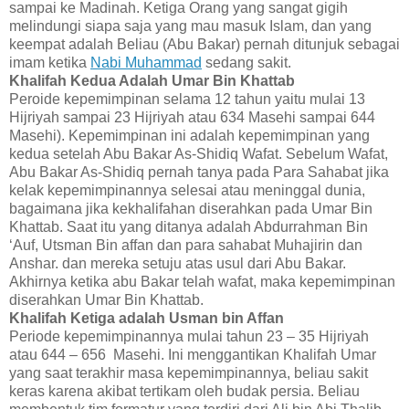
sampai ke Madinah. Ketiga Orang yang sangat gigih
melindungi siapa saja yang mau masuk Islam, dan yang
keempat adalah Beliau (Abu Bakar) pernah ditunjuk sebagai
imam ketika
Nabi Muhammad
sedang sakit.
Khalifah Kedua Adalah Umar Bin Khattab
Peroide kepemimpinan selama 12 tahun yaitu mulai 13
Hijriyah sampai 23 Hijriyah atau 634 Masehi sampai 644
Masehi). Kepemimpinan ini adalah kepemimpinan yang
kedua setelah Abu Bakar As-Shidiq Wafat. Sebelum Wafat,
Abu Bakar As-Shidiq pernah tanya pada Para Sahabat jika
kelak kepemimpinannya selesai atau meninggal dunia,
bagaimana jika kekhalifahan diserahkan pada Umar Bin
Khattab. Saat itu yang ditanya adalah Abdurrahman Bin
‘Auf, Utsman Bin affan dan para sahabat Muhajirin dan
Anshar. dan mereka setuju atas usul dari Abu Bakar.
Akhirnya ketika abu Bakar telah wafat, maka kepemimpinan
diserahkan Umar Bin Khattab.
Khalifah Ketiga adalah Usman bin Affan
Periode kepemimpinannya mulai tahun 23 – 35 Hijriyah
atau 644 – 656 Masehi. Ini menggantikan Khalifah Umar
yang saat terakhir masa kepemimpinannya, beliau sakit
keras karena akibat tertikam oleh budak persia. Beliau