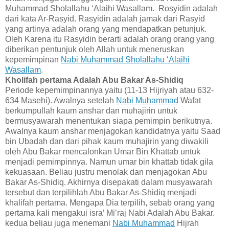
Muhammad Sholallahu ‘Alaihi Wasallam. Rosyidin adalah
dari kata Ar-Rasyid. Rasyidin adalah jamak dari Rasyid
yang artinya adalah orang yang mendapatkan petunjuk.
Oleh Karena itu Rasyidin berarti adalah orang orang yang
diberikan pentunjuk oleh Allah untuk meneruskan
kepemimpinan
Nabi Muhammad Sholallahu ‘Alaihi
Wasallam
.
Kholifah pertama Adalah Abu Bakar As-Shidiq
Periode kepemimpinannya yaitu (11-13 Hijriyah atau 632-
634 Masehi). Awalnya setelah
Nabi Muhammad
Wafat
berkumpullah kaum anshar dan muhajirin untuk
bermusyawarah menentukan siapa pemimpin berikutnya.
Awalnya kaum anshar menjagokan kandidatnya yaitu Saad
bin Ubadah dan dari pihak kaum muhajirin yang diwakili
oleh Abu Bakar mencalonkan Umar Bin Khattab untuk
menjadi pemimpinnya. Namun umar bin khattab tidak gila
kekuasaan. Beliau justru menolak dan menjagokan Abu
Bakar As-Shidiq. Akhirnya disepakati dalam musyawarah
tersebut dan terpilihlah Abu Bakar As-Shidiq menjadi
khalifah pertama. Mengapa Dia terpilih, sebab orang yang
pertama kali mengakui isra’ Mi’raj Nabi Adalah Abu Bakar.
kedua beliau juga menemani
Nabi Muhammad
Hijrah