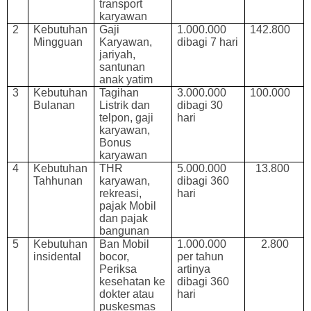
transport
karyawan
2
Kebutuhan
Gaji
1.000.000
142.800
Mingguan
Karyawan,
dibagi 7 hari
jariyah,
santunan
anak yatim
3
Kebutuhan
Tagihan
3.000.000
100.000
Bulanan
Listrik dan
dibagi 30
telpon, gaji
hari
karyawan,
Bonus
karyawan
4
Kebutuhan
THR
5.000.000
13.800
Tahhunan
karyawan,
dibagi 360
rekreasi,
hari
pajak Mobil
dan pajak
bangunan
5
Kebutuhan
Ban Mobil
1.000.000
2.800
insidental
bocor,
per tahun
Periksa
artinya
kesehatan ke
dibagi 360
dokter atau
hari
puskesmas