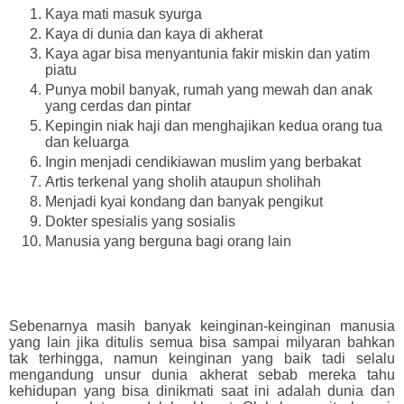
Kaya mati masuk syurga
Kaya di dunia dan kaya di akherat
Kaya agar bisa menyantunia fakir miskin dan yatim
piatu
Punya mobil banyak, rumah yang mewah dan anak
yang cerdas dan pintar
Kepingin niak haji dan menghajikan kedua orang tua
dan keluarga
Ingin menjadi cendikiawan muslim yang berbakat
Artis terkenal yang sholih ataupun sholihah
Menjadi kyai kondang dan banyak pengikut
Dokter spesialis yang sosialis
Manusia yang berguna bagi orang lain
Sebenarnya masih banyak keinginan-keinginan manusia
yang lain jika ditulis semua bisa sampai milyaran bahkan
tak terhingga, namun keinginan yang baik tadi selalu
mengandung unsur dunia akherat sebab mereka tahu
kehidupan yang bisa dinikmati saat ini adalah dunia dan