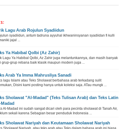
s:
rik Lagu Arab Rojulun Syadiidun
ulun syadiidun, antum tadruna ayyuhal ikhwaninsyanan syadiidan fi kulli
aniki jajal ...
ks Ya Habibal Qolbi (Az Zahir)
rik Lagu Ya Habibal Qolbi, Az Zahir juga melantunkannya, dan masih banyak
i grup-grup rebana baik klasik maupun modern juga ...
ks Arab Ya Imma Mahrusliya Sanadi
s lagu Islami atau Teks Sholawat berbahasa arab terkadang sulit
emukan, Disini kami posting hanya untuk koleksi saja. ATau mungk ...
ks Sholawat "Al-Madad" (Teks Tulisan Arab) dan Teks Latin
-Madad
s Al-Madad ini sudah sangat dicari oleh para pecinta sholawat di Tanah Air,
klum sekali karena Sebagian besar penduduk Indonesia ...
ks Sholawat Nariyah dan Keutamaan Sholawat Nariyah
s Sholawat Nariyah, atau teks arab atau Teks dalam bahasa arab ini biasa