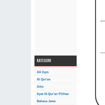
KATEGORI
AA Gym
Al Qur'an
Artis
Ayat Al-Qur'an Pilihan
Bahasa Jawa