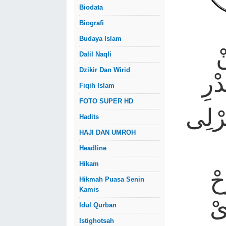
Biodata
Biografi
Budaya Islam
ْ
Dalil Naqli
Dzikir Dan Wirid
ْرِ
Fiqih Islam
FOTO SUPER HD
رْلِى
Hadits
HAJI DAN UMROH
Headline
Hikam
حْ
Hikmah Puasa Senin
Kamis
ىْ
Idul Qurban
Istighotsah