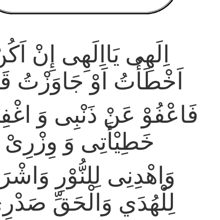
اِلَهِى يَااِلَهِى إِنْ اَكُن
اَخْطَأْتُ اَوْ جَاوَزْتُ قَد
فَاعْفُوْ عَنْ ذَنْبِى وَ اغْفِ
خَطِيْأَتِى وَ وِزْرِىْ
وَاهْدِنِى لِلنُّوْرِ وَاشْرَ
لِلْهُدَي وَالْحَقِّ صَدْرِ