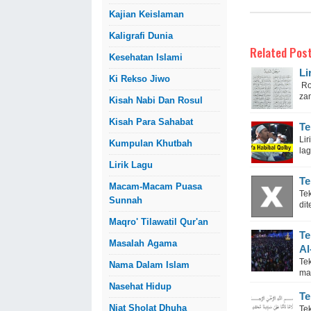
Kajian Keislaman
Kaligrafi Dunia
Related Post
Kesehatan Islami
Li
Ki Rekso Jiwo
Roj
zam
Kisah Nabi Dan Rosul
Kisah Para Sahabat
Te
Li
Kumpulan Khutbah
lag
Lirik Lagu
Te
Macam-Macam Puasa
Tek
Sunnah
dit
Maqro' Tilawatil Qur'an
Te
Masalah Agama
Al
Tek
Nama Dalam Islam
ma
Nasehat Hidup
Te
Niat Sholat Dhuha
Tek