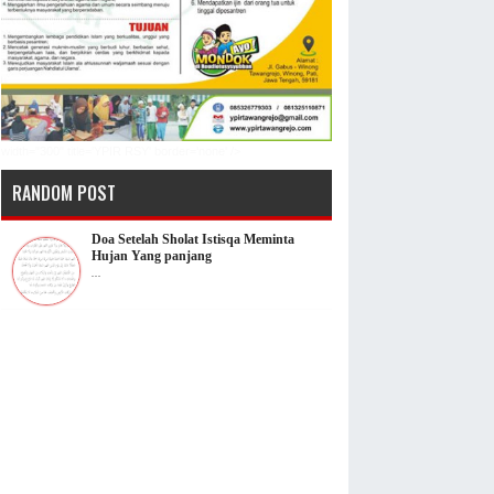
width="300" title='YPIR RSY' border='none' />
RANDOM POST
Doa Setelah Sholat Istisqa Meminta
Hujan Yang panjang
...
Lirik Lagu Mama Aku ingin Pulang
Nike Ardila | JPG atau Gambar
...
FOTO ABAH ANZA HD
...