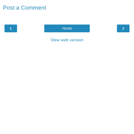
Post a Comment
‹
›
Home
View web version